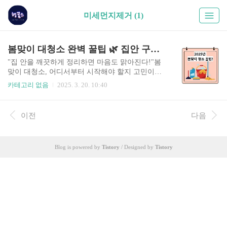
미세먼지제거 (1)
봄맞이 대청소 완벽 꿀팁 🌿 집안 구석구석 깔끔하게 정리하는 법
"집 안을 깨끗하게 정리하면 마음도 맑아진다!"봄
맞이 대청소, 어디서부터 시작해야 할지 고민이라
면? 이 글 하나로 모든 걸 해결하세요! 안녕하세요,
카테고리 없음
2025. 3. 20. 10:40
여러분! 따뜻한 봄이 찾아오면서 집 안 분위기도
바꿔보고 싶지 않으신가요?하지만 막상 청소를 시
작하려고 하면 어디부터 손대야 할지 막막할 때가
이전
다음
많죠. 저도 한때는 "대청소는 너무 힘들어!"라고 생
각했지만, 효과적인 방법을 찾고 나니 훨씬 수월해
졌답니다. 오늘은 거실, 주방, 욕실, 현관, 창문, 가
Blog is powered by
Tistory
/ Designed by
Tistory
전제품까지 모든 공간을 깨끗하게 정리하는 방법
을 알려드릴게요.간단하지만 효과적인 팁과 주의
사항까지 담았으니, 하나씩 따라오면서 올봄 상쾌
한 집을 만들어보세요! 🌸 👇 장소별 효과적인 청
소 꿀팁 자세히 알아보기👍 🧹 효율적인 봄맞이
대청소, 이렇게 시작하..