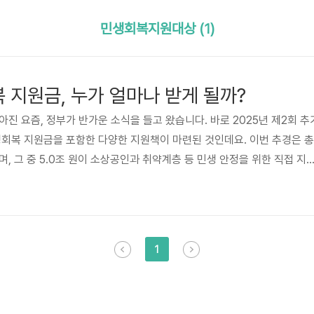
민생회복지원대상 (1)
 지원금, 누가 얼마나 받게 될까?
진 요즘, 정부가 반가운 소식을 들고 왔습니다. 바로 2025년 제2회 추
회복 지원금을 포함한 다양한 지원책이 마련된 것인데요. 이번 추경은 총
며, 그 중 5.0조 원이 소상공인과 취약계층 등 민생 안정을 위한 직접 지
지원금, 어떤 내용이 포함됐나?정부는 2025년 6월 19일 국무회의를 통
음과 같은 민생 회복 관련 사업을 중점 편성했습니다. ① 소상공인·자영업
려움을 겪는 소상공인 대상 소비쿠폰 및 지역화폐 지원 확대매출 감소가
 및 재도약 바우처 제공 ② 취약계층 긴급 생계 지원저..
1