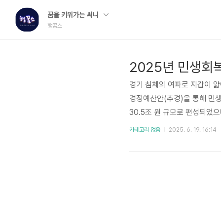
꿈을 키워가는 써니
행꿈스
2025년 민생회복
경기 침체의 여파로 지갑이 얇아
경정예산안(추경)을 통해 민생
30.5조 원 규모로 편성되었으
에 배정되었습니다. 민생회복 
카테고리 없음
2025. 6. 19. 16:14
제2회 추경안을 의결하며, 다
자 지원 강화경기 부진으로 어
큰 업종에 대해 맞춤형 금융지원