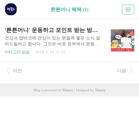
튼튼머니 혜택 (1)
'튼튼머니' 운동하고 포인트 받는 방법( 최대 5만포인트 받기)
건강과 앱테크에 관심이 있는 분들께 좋은 소식 알
려드릴려고 합니다. 그것은 바로 정부에서 운동하
면 연간 최대 5만포인트를 주는 스포츠복지 서비스
카테고리 없음
2024. 5. 10. 21:01
'튼튼머니'입니다. '튼튼머니' 포인트 전환은 예산
소진 시 조기 종료된다고하니, 아래에서 바로 신청
하시고 혜택받으시기 바랍니다. 국민체력100 홈페
이전
다음
이지 스포츠활동 인센티브 튼튼머니란? 튼튼머
니 참여대상 √ 대상 : 만11세이상 전국민 ※ 스
포츠활동 인센티브 적립 및 사용을 위해 국민체력1
Blog is powered by
Tistory
/ Designed by
Tistory
00 홈페이지 회원가입은 필수. 회원가입하러가기
👉 튼튼머니 사업운영기간 √ 튼튼머니 적립기간 :
'24.4.21 ~ 24. 11. 30. √ 튼튼머니 전환기간 : '24.4.2
1 ~ 24.12. 20.(24년 적립포인트는 반드시 24년 말까
지 신청)..