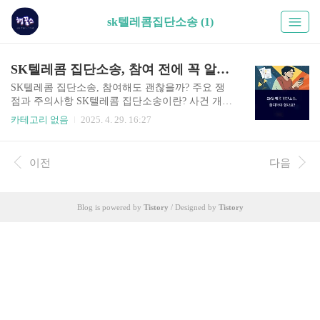
sk텔레콤집단소송 (1)
SK텔레콤 집단소송, 참여 전에 꼭 알아야 할 핵심 쟁점 총정리
SK텔레콤 집단소송, 참여해도 괜찮을까? 주요 쟁
점과 주의사항 SK텔레콤 집단소송이란? 사건 개요
부터 파악하기 최근 SK텔레콤을 상대로 한 대규모
카테고리 없음
2025. 4. 29. 16:27
집단소송이 제기되었습니다.핵심 쟁점은 이용자들
의 개인정보 침해 및 부당요금 청구 문제입니다.특
히 장기 이용 고객들을 대상으로 한 차별 요금제 운
이전
다음
영과 관련된 소송이 주된 이슈로 떠올랐습니다."S
K텔레콤이 법적 책임을 질 수 있을까?" 하는 부분
이 소송의 주요 포인트입니다.이번 소송은 참여자
Blog is powered by
Tistory
/ Designed by
Tistory
수에 따라 판결의 강도가 달라질 수 있어, 사전 정
보 숙지가 필수입니다. 집단소송에 참여하면 어떤
절차를 밟아야 할까? 소송 참여는 생각보다 간단하
지만, 몇 가지 주의해야 할 부분이 있습니다.기본
서류 준비: 신분증 사본, 통신 이용 내역변호인 선
임 동의 ..